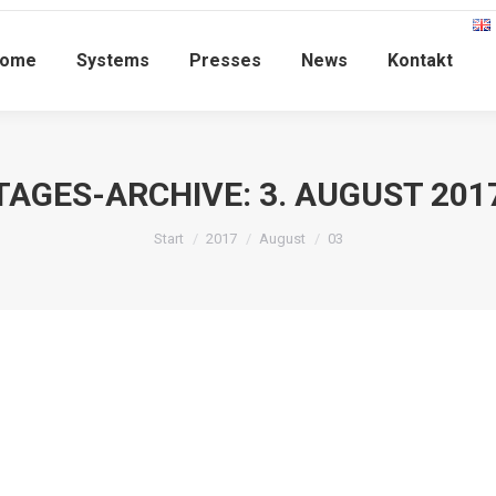
ome
Systems
Presses
News
Kontakt
TAGES-ARCHIVE:
3. AUGUST 201
Start
2017
August
03
 hinterlassen